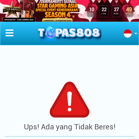
APLIKASI TOPAS808
x
10
22
27
49
DOWNLOAD
Kini Telah Tersedia Aplikasi Android
HR
JAM
MEN
DTK
Ups! Ada yang Tidak Beres!